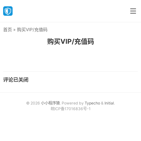
首页
» 购买VIP/充值码
首页
购买VIP/充值码
分类
默认分类
刷机教程
评论已关闭
支持的机型
API文档
© 2026
小小程序猿
. Powered by
Typecho
&
Initial
.
皖ICP备17016836号-1
历史版本
购买VIP/充值码
联系我们