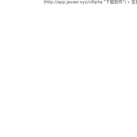
(http://app.javaer.xyz/x8ipha "下载软