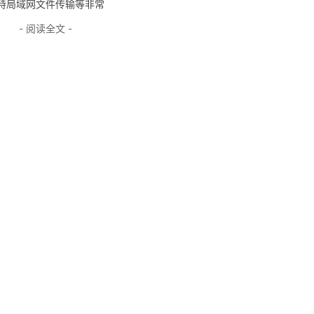
件") > 支持局域网文件传输等非常
- 阅读全文 -